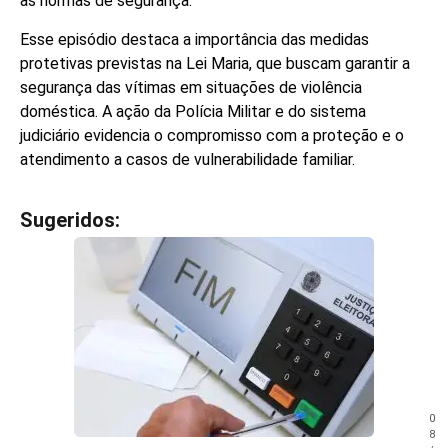
às normas de segurança.
Esse episódio destaca a importância das medidas
protetivas previstas na Lei Maria, que buscam garantir a
segurança das vítimas em situações de violência
doméstica. A ação da Polícia Militar e do sistema
judiciário evidencia o compromisso com a proteção e o
atendimento a casos de vulnerabilidade familiar.
Sugeridos:
V
e
j
a
t
a
m
b
é
m
0
!
8