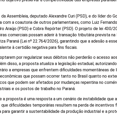
te da Assembleia, deputado Alexandre Curi (PSD), e do líder do G
a com a coautoria de outros parlamentares, como Luiz Fernando
ro Araújo (PSD) e Cobra Repórter (PSD). O projeto de lei 430/
ras comerciais possam aderir à transação tributária prevista na 
za Paraná (Lei nº 22.764/2026), garantindo que a adesão a ess
ente à certidão negativa para fins fiscais.
ptarem por regularizar seus débitos não perderão o acesso aos
m disso, a proposta atualiza a legislação estadual, autorizand
rário a empresas que enfrentem dificuldades momentâneas de li
econômicas que possam ocorrer tanto no Brasil quanto no exter
gicos que podem ser afetados por mudanças repentina no comérci
striais e os postos de trabalho no Paraná.
 a proposta é uma resposta a um cenário de instabilidade que a
 que dificuldades temporárias resultem na perda de incentivos fi
para garantir a sustentabilidade da produção industrial e a pro