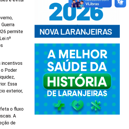
overno,
 Guerra
2026 permite
Lei nº
es
 incentivos
o o Poder
quidez,
ior. Essa
o exterior,
feta o fluxo
scais. A
teção de