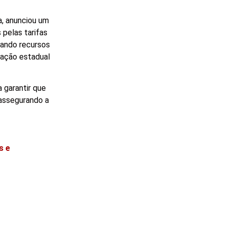
a, anunciou um
pelas tarifas
tando recursos
tração estadual
 garantir que
assegurando a
s e