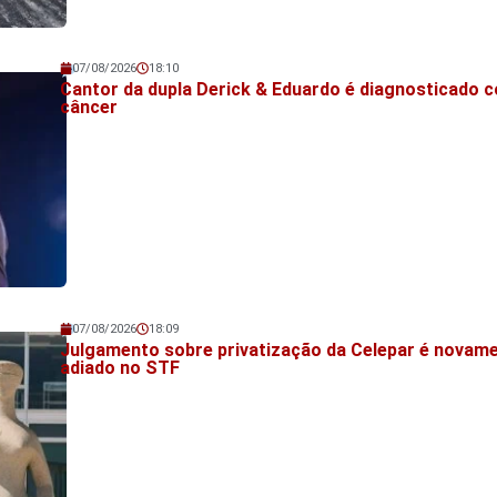
07/08/2026
18:10
Veja também!
Cantor da dupla Derick & Eduardo é diagnosticado 
câncer
07/08/2026
18:09
Veja também!
Julgamento sobre privatização da Celepar é novam
adiado no STF