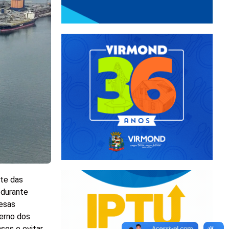
nte das
 durante
resas
erno dos
ses e evitar